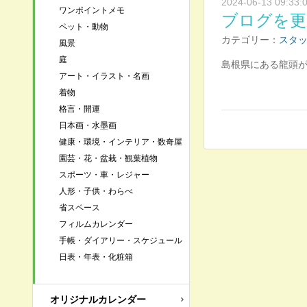
2024-06-13 09:33:
ワンポイントメモ
ブログを更
ペット・動物
カテゴリー：
スタ
風景
庭
島根県にある龍頭
アート・イラスト・名画
着物
格言・開運
日本画・水墨画
健康・環境・インテリア・数奇屋
園芸・花・盆栽・観葉植物
スポーツ・車・レジャー
人形・子供・わらべ
省スペース
フィルムカレンダー
手帳・ダイアリー・スケジュール
日表・年表・化粧箱
オリジナルカレンダー