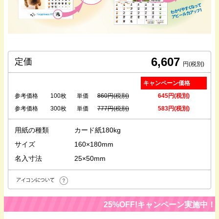
6,607
定価
円(税別)
キャンペーン価格
参考価格
100枚
単価
860円(税別)
645円(税別)
参考価格
300枚
単価
777円(税別)
583円(税別)
用紙の種類
カード紙180kg
サイズ
160×180mm
名入寸法
25×50mm
25%OFF!キャンペーン実施中！！