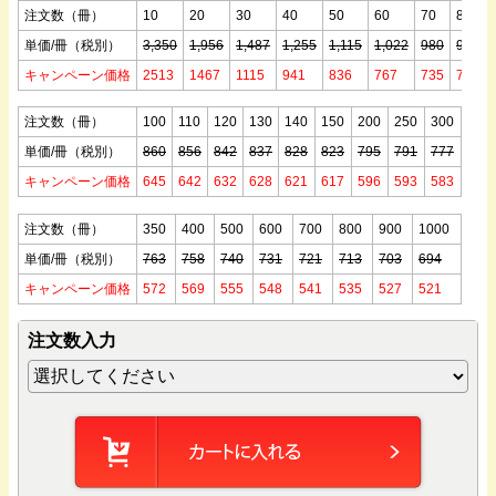
注文数（冊）
10
20
30
40
50
60
70
80
単価/冊（税別）
3,350
1,956
1,487
1,255
1,115
1,022
980
939
キャンペーン価格
2513
1467
1115
941
836
767
735
704
注文数（冊）
100
110
120
130
140
150
200
250
300
単価/冊（税別）
860
856
842
837
828
823
795
791
777
キャンペーン価格
645
642
632
628
621
617
596
593
583
注文数（冊）
350
400
500
600
700
800
900
1000
単価/冊（税別）
763
758
740
731
721
713
703
694
キャンペーン価格
572
569
555
548
541
535
527
521
注文数入力