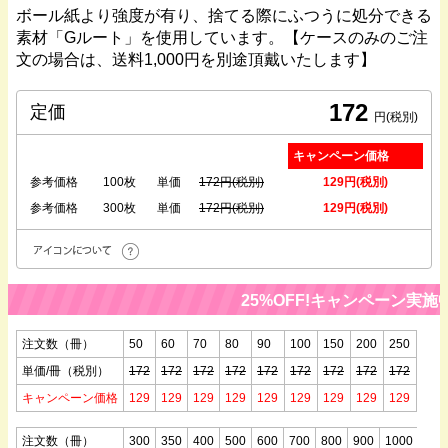
ボール紙より強度が有り、捨てる際にふつうに処分できる
素材「Gルート」を使用しています。【ケースのみのご注
文の場合は、送料1,000円を別途頂戴いたします】
172
定価
円(税別)
キャンペーン価格
参考価格
100枚
単価
172円(税別)
129円(税別)
参考価格
300枚
単価
172円(税別)
129円(税別)
25%OFF!キャンペーン実施
注文数（冊）
50
60
70
80
90
100
150
200
250
単価/冊（税別）
172
172
172
172
172
172
172
172
172
キャンペーン価格
129
129
129
129
129
129
129
129
129
注文数（冊）
300
350
400
500
600
700
800
900
1000