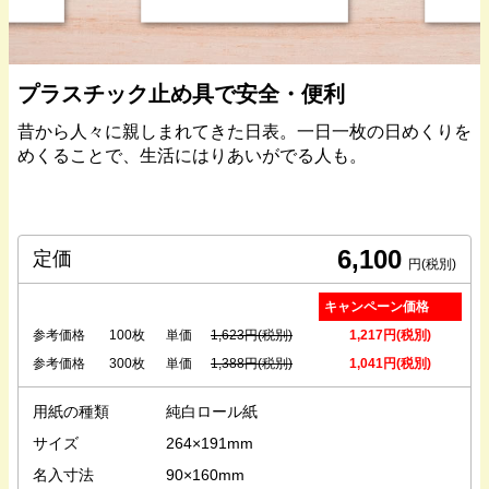
プラスチック止め具で安全・便利
昔から人々に親しまれてきた日表。一日一枚の日めくりを
めくることで、生活にはりあいがでる人も。
6,100
定価
円(税別)
キャンペーン価格
参考価格
100枚
単価
1,623円(税別)
1,217円(税別)
参考価格
300枚
単価
1,388円(税別)
1,041円(税別)
用紙の種類
純白ロール紙
サイズ
264×191mm
名入寸法
90×160mm