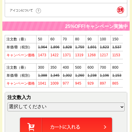
25%OFF!キャンペーン実施中！
注文数（冊）
50
60
70
80
90
100
150
200
単価/冊（税別）
1,964
1,896
1,828
1,759
1,691
1,623
1,537
1,45
キャンペーン価格
1473
1422
1371
1319
1268
1217
1153
108
注文数（冊）
300
350
400
500
600
700
800
900
単価/冊（税別）
1,388
1,345
1,302
1,260
1,238
1,196
1,153
1,11
キャンペーン価格
1041
1009
977
945
929
897
865
833
注文数入力