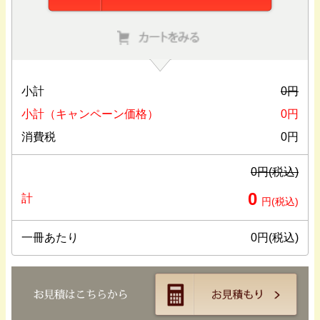
小計
0
円
小計（キャンペーン価格）
0
円
消費税
0
円
0
円(税込)
0
計
円(税込)
一冊あたり
0
円(税込)