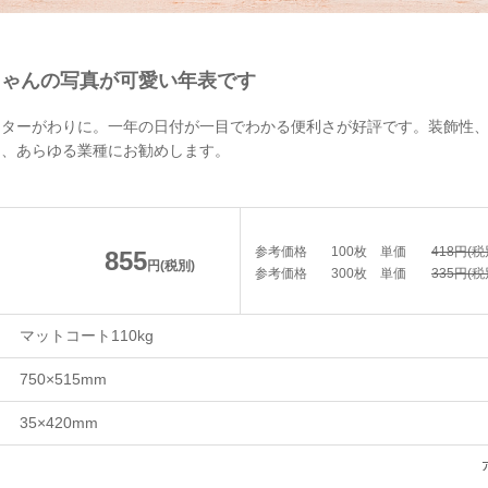
ちゃんの写真が可愛い年表です
スターがわりに。一年の日付が一目でわかる便利さが好評です。装飾性
は、あらゆる業種にお勧めします。
参考価格
100枚
単価
418円(税
855
円(税別)
参考価格
300枚
単価
335円(税
マットコート110kg
750×515mm
35×420mm