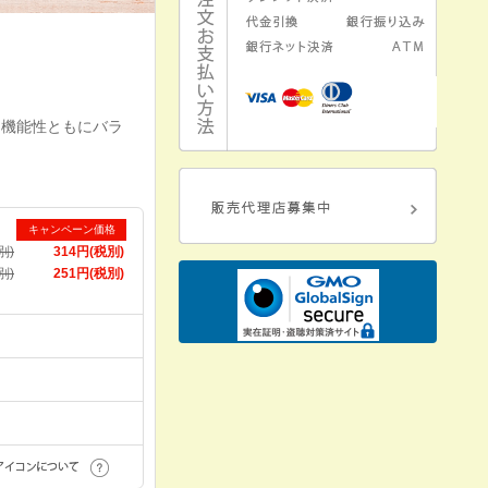
、機能性ともにバラ
キャンペーン価格
別)
314円(税別)
別)
251円(税別)