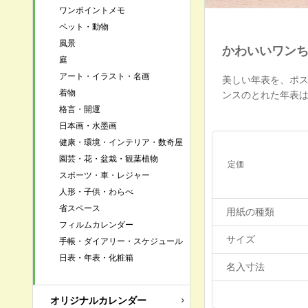
ワンポイントメモ
ペット・動物
風景
かわいいワン
庭
アート・イラスト・名画
美しい年表を、ポ
着物
ンスのとれた年表
格言・開運
日本画・水墨画
健康・環境・インテリア・数奇屋
園芸・花・盆栽・観葉植物
定価
スポーツ・車・レジャー
人形・子供・わらべ
省スペース
用紙の種類
フィルムカレンダー
サイズ
手帳・ダイアリー・スケジュール
日表・年表・化粧箱
名入寸法
オリジナルカレンダー