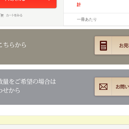
計
一冊あたり